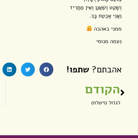
וְשָׁקַט וְשַׁאֲנַן וְאֵין מַחֲרִיד
וַאֲנִי אֶבְטַח בָּךְ.
ממני באהבה
נעמה מנוסי
אהבתם?
שתפו!
הקודם
לגדול (וישלח)