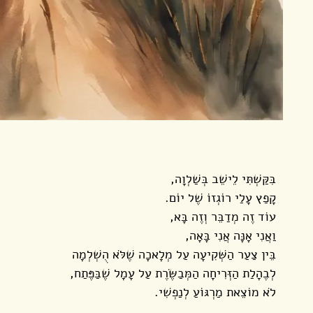
בִּקַּשְׁתִּי לֵישֵׁב בְּשַׁלְוָה,
קָפַץ עָלַי רוֹגְזוֹ שֶׁל יוֹם.
עוֹד זֶה מְדַבֵּר וְזֶה בָּא,
וַאֲנִי אָנָּה אֲנִי בָּאָה,
בֵּין צַעַר הַשְּׁקִיעָה עַל מְלָאכָה שֶׁלֹּא הֻשְׁלְמָה
לְבֶהָלַת הַזְּרִיחָה הַמְּבַשֶּׂרֶת עַל עָמָל שֶׁבַּפֶּתַח,
לֹא מוֹצֵאת מַרְגּוֹעַ לְנַפְשִׁי.