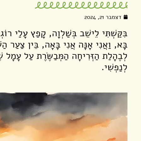
דצמבר 21, 2024
בִּקַּשְׁתִּי לֵישֵׁב בְּשַׁלְוָה, קָפַץ עָלַי רוֹ
בָּא, וַאֲנִי אָנָּה אֲנִי בָּאָה, בֵּין צַעַר ה
לְבֶהָלַת הַזְּרִיחָה הַמְּבַשֶּׂרֶת עַל עָמָל שׁ
לְנַפְשִׁי.