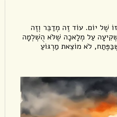
גְזוֹ שֶׁל יוֹם. עוֹד זֶה מְדַבֵּר וְזֶה
ַשְּׁקִיעָה עַל מְלָאכָה שֶׁלֹּא הֻשְׁלְמָה
ֶבַּפֶּתַח, לֹא מוֹצֵאת מַרְגּוֹעַ