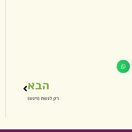
הבא
רק לגשת (ויגש)