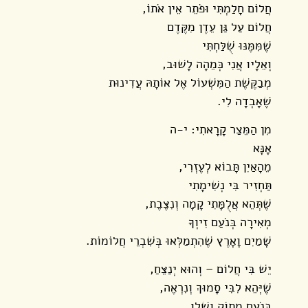
חֲלוֹם חָלַמְתִּי וּפֹתֵר אֵין אֹתוֹ,
חֲלוֹם עַל גַּן עֵדֶן מִקֶּדֶם
שֶׁמִּמֶּנּוּ שֻׁלַּחְתִּי
וְאֵלָיו אֲנִי כְּמֵהָה לָשׁוּב,
מְבַקֶּשֶׁת הַמִּשְׁעוֹל אֶל אוֹתָהּ עֲדִינוּת
שֶׁאָבְדָה לִי.
מִן הַמֵּצַר קָרָאתִי: י-ה
אָנָּא
מֵהָאַיִן תָּבוֹא לְעֶזְרִי,
תַּחְזִיר בִּי נְשִׁימָתִי
שֶׁתְּהֵא אֲלֻמָּתִי קָמָה וְנִצֶּבֶת,
מְאִירָה בְּנֹעַם זִיוְךָ
שָׁמַיִם וָאָרֶץ שֶׁהִתְמַלְּאוּ בְּשִׁבְרֵי חֲלוֹמוֹת.
יֵשׁ בִּי חֲלוֹם – וְהוּא יְנַצֵּחַ,
שֶׁיְּהֵא לִבִּי סָמוּךְ וְנִרְאֶה,
בְּנֹעַם מָתוֹק וְשָׁלֵו,